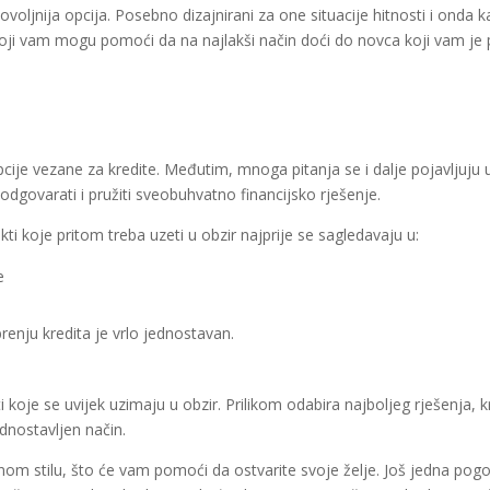
jpovoljnija opcija. Posebno dizajnirani za one situacije hitnosti i o
oji vam mogu pomoći da na najlakši način doći do novca koji vam je 
 opcije vezane za kredite. Međutim, mnoga pitanja se i dalje pojavljuj
odgovarati i pružiti sveobuhvatno financijsko rješenje.
ekti koje pritom treba uzeti u obzir najprije se sagledavaju u:
e
enju kredita je vrlo jednostavan.
ti koje se uvijek uzimaju u obzir. Prilikom odabira najboljeg rješenja,
nostavljen način.
tnom stilu, što će vam pomoći da ostvarite svoje želje. Još jedna pogod