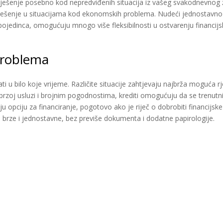
ješenje posebno kod nepredviđenih situacija iz vašeg svakodnevnog ži
 rješenje u situacijama kod ekonomskih problema. Nudeći jednostavno i
edinca, omogućuju mnogo više fleksibilnosti u ostvarenju financijski
 problema
i u bilo koje vrijeme. Različite situacije zahtjevaju najbrža moguća rj
 brzoj usluzi i brojnim pogodnostima, krediti omogućuju da se trenutni
iju opciju za financiranje, pogotovo ako je riječ o dobrobiti financijske
u brze i jednostavne, bez previše dokumenta i dodatne papirologije.