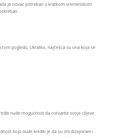
nda kada je novac potreban u kratkom vremenskom
potreban.
u u tom pogledu. Ukratko, najčešća su ona koja se
 krediti nude mogućnost da ostvarite svoje ciljeve
nost koju nude krediti je da su oni dizajnirani i