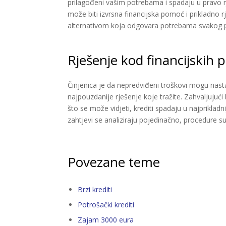
prilagođeni vašim potrebama i spadaju u pravo r
može biti izvrsna financijska pomoć i prikladno
alternativom koja odgovara potrebama svakog poj
Rješenje kod financijskih
Činjenica je da nepredviđeni troškovi mogu nastat
najpouzdanije rješenje koje tražite. Zahvaljujući
što se može vidjeti, krediti spadaju u najprikladn
zahtjevi se analiziraju pojedinačno, procedure s
Povezane teme
Brzi krediti
Potrošački krediti
Zajam 3000 eura