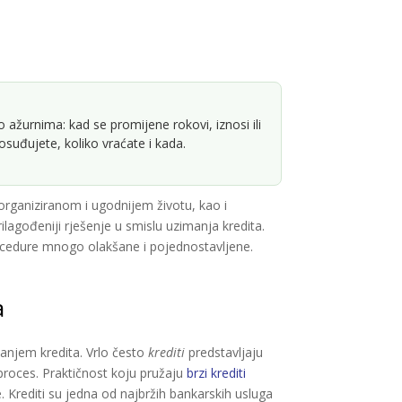
žurnima: kad se promijene rokovi, iznosi ili
suđujete, koliko vraćate i kada.
rganiziranom i ugodnijem životu, kao i
ilagođeniji rješenje u smislu uzimanja kredita.
ocedure mnogo olakšane i pojednostavljene.
a
imanjem kredita. Vrlo često
krediti
predstavljaju
 proces. Praktičnost koju pružaju
brzi krediti
 Krediti su jedna od najbržih bankarskih usluga