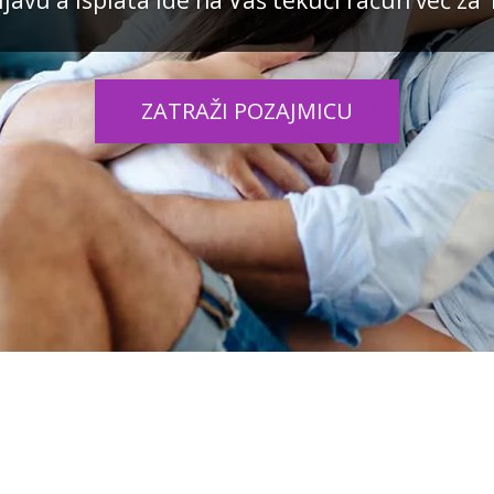
javu a isplata ide na Vaš tekući račun već za 
ZATRAŽI POZAJMICU