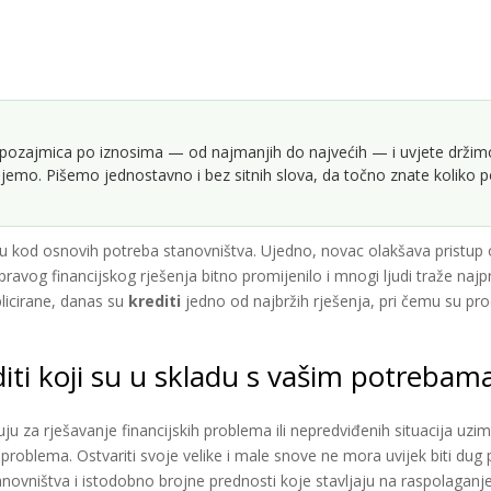
pozajmica po iznosima — od najmanjih do najvećih — i uvjete držimo a
jemo. Pišemo jednostavno i bez sitnih slova, da točno znate koliko po
kod osnovih potreba stanovništva. Ujedno, novac olakšava pristup o
avog financijskog rješenja bitno promijenilo i mnogi ljudi traže najpr
licirane, danas su
krediti
jedno od najbržih rješenja, pri čemu su pr
iti koji su u skladu s vašim potrebam
ljuju za rješavanje financijskih problema ili nepredviđenih situacija uz
g problema. Ostvariti svoje velike i male snove ne mora uvijek biti dug
ovništva i istodobno brojne prednosti koje stavljaju na raspolaganje.