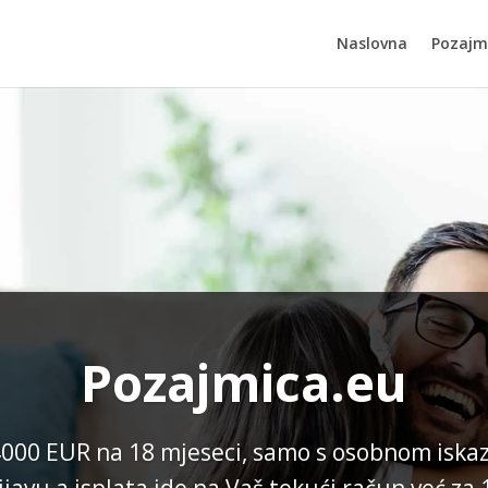
Naslovna
Pozajm
Pozajmica.eu
 4000 EUR na 18 mjeseci, samo s osobnom iska