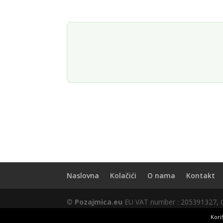
Naslovna
Kolačići
O nama
Kontakt
©
Pozajmica.eu
EU VAT number : 205391327, Co
Partnerski portali:
banka.hr
|
brzepozajmice.
Kori