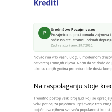
Krediti​
Uredništvo Pozajmica.eu
P
Pozajmica.eu prati ponudu zajmova i 
način isplate, stranicu odmah dopunju
Zadnje ažurirano: 29.7.2026.
Novac ima vrlo važnu ulogu u modernom društvu 
ostvarenju mnogih ciljeva. Način da se dođe do pr
Iako su ranijih godina procedure bile dosta komp
Na raspolaganju stoje kred
Trenutno postoji veliki broj ljudi koji se opredje
veliki poticaj za pojedinca i rješavanje trenutno
objašnjava njihovu sve veću popularnost kod stan