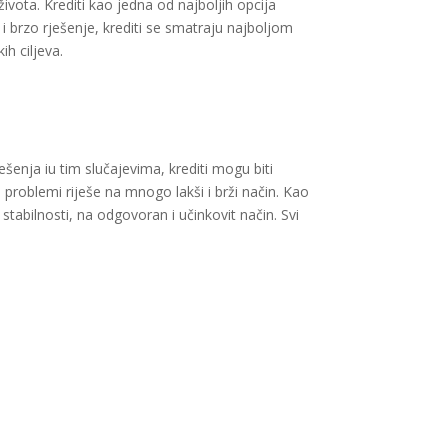
vota. Krediti kao jedna od najboljih opcija
 brzo rješenje, krediti se smatraju najboljom
h ciljeva.
ešenja iu tim slučajevima, krediti mogu biti
 problemi riješe na mnogo lakši i brži način. Kao
 stabilnosti, na odgovoran i učinkovit način. Svi