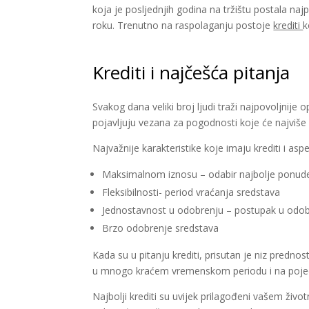
koja je posljednjih godina na tržištu postala na
roku. Trenutno na raspolaganju postoje
krediti
k
Krediti i najčešća pitanja
Svakog dana veliki broj ljudi traži najpovoljnije
pojavljuju vezana za pogodnosti koje će najviše 
Najvažnije karakteristike koje imaju krediti i asp
Maksimalnom iznosu – odabir najbolje ponud
Fleksibilnosti- period vraćanja sredstava
Jednostavnost u odobrenju – postupak u odobr
Brzo odobrenje sredstava
Kada su u pitanju krediti, prisutan je niz prednos
u mnogo kraćem vremenskom periodu i na pojed
Najbolji krediti su uvijek prilagođeni vašem živo