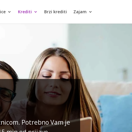
ice
Krediti
Brzi krediti
Zajam
znicom. Potrebno Vam je