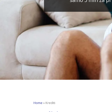
samo 5 min za pri
Home
»
Krediti