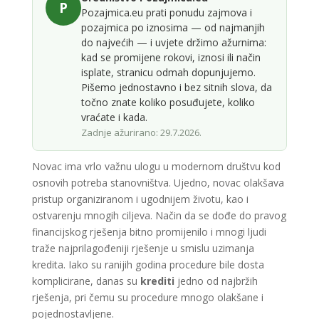
P
Pozajmica.eu prati ponudu zajmova i
pozajmica po iznosima — od najmanjih
do najvećih — i uvjete držimo ažurnima:
kad se promijene rokovi, iznosi ili način
isplate, stranicu odmah dopunjujemo.
Pišemo jednostavno i bez sitnih slova, da
točno znate koliko posuđujete, koliko
vraćate i kada.
Zadnje ažurirano: 29.7.2026.
Novac ima vrlo važnu ulogu u modernom društvu kod
osnovih potreba stanovništva. Ujedno, novac olakšava
pristup organiziranom i ugodnijem životu, kao i
ostvarenju mnogih ciljeva. Način da se dođe do pravog
financijskog rješenja bitno promijenilo i mnogi ljudi
traže najprilagođeniji rješenje u smislu uzimanja
kredita. Iako su ranijih godina procedure bile dosta
komplicirane, danas su
krediti
jedno od najbržih
rješenja, pri čemu su procedure mnogo olakšane i
pojednostavljene.