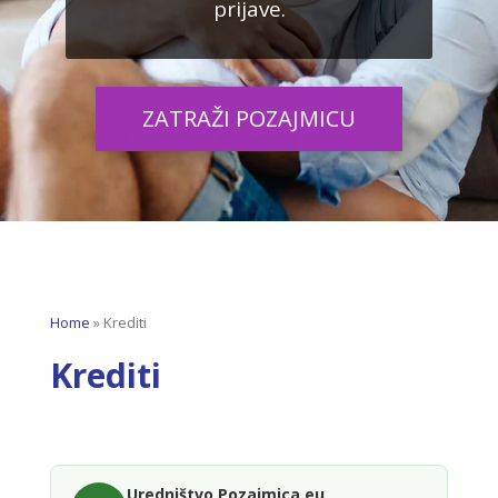
prijave.
ZATRAŽI POZAJMICU
Home
»
Krediti
Krediti​
Uredništvo Pozajmica.eu