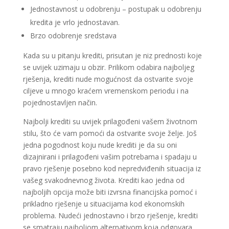
Jednostavnost u odobrenju – postupak u odobrenju
kredita je vrlo jednostavan.
Brzo odobrenje sredstava
Kada su u pitanju krediti, prisutan je niz prednosti koje
se uvijek uzimaju u obzir. Prilikom odabira najboljeg
rješenja, krediti nude mogućnost da ostvarite svoje
ciljeve u mnogo kraćem vremenskom periodu i na
pojednostavljen način.
Najbolji krediti su uvijek prilagođeni vašem životnom
stilu, što će vam pomoći da ostvarite svoje želje. Još
jedna pogodnost koju nude krediti je da su oni
dizajnirani i prilagođeni vašim potrebama i spadaju u
pravo rješenje posebno kod nepredviđenih situacija iz
vašeg svakodnevnog života. Krediti kao jedna od
najboljih opcija može biti izvrsna financijska pomoć i
prikladno rješenje u situacijama kod ekonomskih
problema. Nudeći jednostavno i brzo rješenje, krediti
se smatraju najboljom alternativom koja odgovara