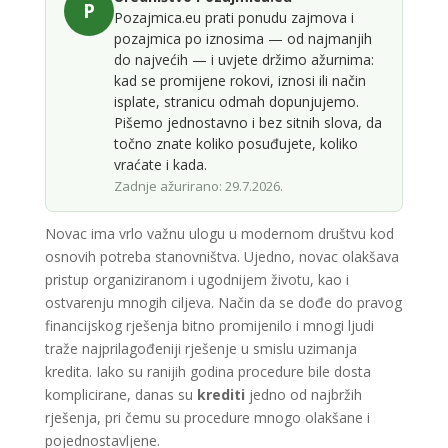
P
Pozajmica.eu prati ponudu zajmova i
pozajmica po iznosima — od najmanjih
do najvećih — i uvjete držimo ažurnima:
kad se promijene rokovi, iznosi ili način
isplate, stranicu odmah dopunjujemo.
Pišemo jednostavno i bez sitnih slova, da
točno znate koliko posuđujete, koliko
vraćate i kada.
Zadnje ažurirano: 29.7.2026.
Novac ima vrlo važnu ulogu u modernom društvu kod
osnovih potreba stanovništva. Ujedno, novac olakšava
pristup organiziranom i ugodnijem životu, kao i
ostvarenju mnogih ciljeva. Način da se dođe do pravog
financijskog rješenja bitno promijenilo i mnogi ljudi
traže najprilagođeniji rješenje u smislu uzimanja
kredita. Iako su ranijih godina procedure bile dosta
komplicirane, danas su
krediti
jedno od najbržih
rješenja, pri čemu su procedure mnogo olakšane i
pojednostavljene.