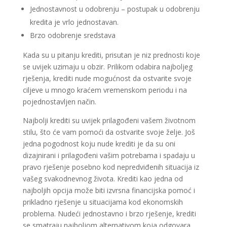
Jednostavnost u odobrenju – postupak u odobrenju
kredita je vrlo jednostavan.
Brzo odobrenje sredstava
Kada su u pitanju krediti, prisutan je niz prednosti koje
se uvijek uzimaju u obzir. Prilikom odabira najboljeg
rješenja, krediti nude mogućnost da ostvarite svoje
ciljeve u mnogo kraćem vremenskom periodu i na
pojednostavljen način.
Najbolji krediti su uvijek prilagođeni vašem životnom
stilu, što će vam pomoći da ostvarite svoje želje. Još
jedna pogodnost koju nude krediti je da su oni
dizajnirani i prilagođeni vašim potrebama i spadaju u
pravo rješenje posebno kod nepredviđenih situacija iz
vašeg svakodnevnog života. Krediti kao jedna od
najboljih opcija može biti izvrsna financijska pomoć i
prikladno rješenje u situacijama kod ekonomskih
problema. Nudeći jednostavno i brzo rješenje, krediti
se smatraju najboljom alternativom koja odgovara