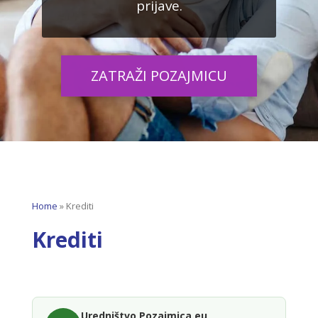
prijave.
ZATRAŽI POZAJMICU
Home
»
Krediti
Krediti​
Uredništvo Pozajmica.eu